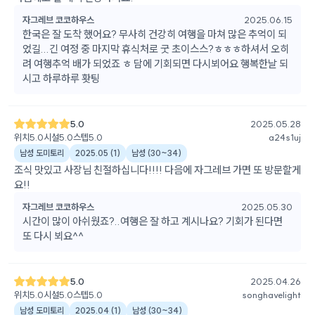
자그레브 코코하우스
2025.06.15
한국은 잘 도착 했어요? 무사히 건강히 여행을 마쳐 많은 추억이 되
었길...긴 여정 중 마지막 휴식처로 굿 초이스스?ㅎㅎㅎ하셔서 오히
려 여행추억 배가 되었죠 ㅎ 담에 기회되면 다시뵈어요 행복한날 되
시고 하루하루 홧팅
5.0
2025.05.28
위치
5.0
시설
5.0
스텝
5.0
a24s1uj
남성 도미토리
2025.05
(
1
)
남성
(
30~34
)
조식 맛있고 사장님 친절하십니다!!!! 다음에 자그레브 가면 또 방문할게
요!!
자그레브 코코하우스
2025.05.30
시간이 많이 아쉬웠죠?..여행은 잘 하고 계시나요? 기회가 된다면
또 다시 뵈요^^
5.0
2025.04.26
위치
5.0
시설
5.0
스텝
5.0
songhavelight
남성 도미토리
2025.04
(
1
)
남성
(
30~34
)