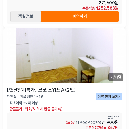
271,600원
252,588원
쿠폰적용가
객실 정보
예약하기
2
/
3
[한달살기특가] 코코 스위트A(2인)
개인실 | 객실 정원 1~2명
예약 현황 보기
· 최소예약
29
박 이상
·
환불불가 (취소/노쇼 시 환불 불가)
2인 1박
71,900원
36
%
111,900
원(
€
70
)
66,867원
쿠폰적용가