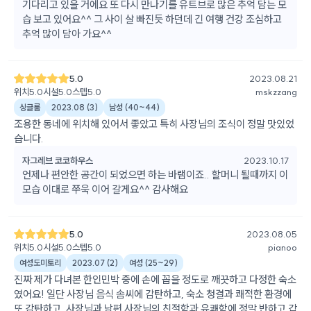
기다리고 있을 거에요 또 다시 만나기를 유트브로 많은 추억 담는 모
습 보고 있어요^^ 그 사이 살 빠진듯 하던데 긴 여행 건강 조심하고
추억 많이 담아 가요^^
5.0
2023.08.21
위치
5.0
시설
5.0
스텝
5.0
mskzzang
싱글룸
2023.08
(
3
)
남성
(
40~44
)
조용한 동네에 위치해 있어서 좋았고 특히 사장님의 조식이 정말 맛있었
습니다.
자그레브 코코하우스
2023.10.17
언제나 편안한 공간이 되었으면 하는 바램이죠.. 할머니 될때까지 이
모습 이대로 쭈욱 이어 갈게요^^ 감사해요
5.0
2023.08.05
위치
5.0
시설
5.0
스텝
5.0
pianoo
여성도미토리
2023.07
(
2
)
여성
(
25~29
)
진짜 제가 다녀본 한인민박 중에 손에 꼽을 정도로 깨끗하고 다정한 숙소
였어요! 일단 사장님 음식 솜씨에 감탄하고, 숙소 청결과 쾌적한 환경에
또 감탄하고, 사장님과 남편 사장님의 친절함과 유쾌함에 정말 반하고 갑