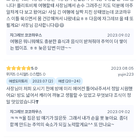
니다! 플리트비체 여행할때 사장님께서 손수 그려주신 지도 덕분에 아주
알차게 다 보고 왔어요! 사실 긴 여행에 살짝 지친 상태였는데 코코하우
스 이틀 묵으면서 몸 건강해져서 나왔네요ㅎㅎ 다음에 자그레브 올 때 또
뵐게요! 사장님 감사합니다😄😄
자그레브 코코하우스
2023.09.02
여행은 뭐니뭐해도 충분한 휴식과 음식이 받쳐줘야 추억이 더 쌓이
는 법이죠. ㅎㅎ 늦은 답변 미안~~
5.0
2023.08.05
위치
5.0
시설
5.0
스텝
5.0
yujin223
여성도미토리
2023.07
(
2
)
여성
(
20~24
)
사장님이 저희 오시기 전에 방에 미리 에어컨 틀어놔주셔서 정말 시원했
어요! 방도 넓어서 캐리어 까놓고 생활할 수 있었고 무엇보다 조식이 정
말 맛있었습니다❣️
자그레브 코코하우스
2023.09.02
ㅋㅋㅋ울 집은 밥 얘기가 많은듯 .그래서 내가 손을 못 놓아요. 좀더
함께 만드는 추억의 숙소가 되길 노력할게요^^ 또 만나요~