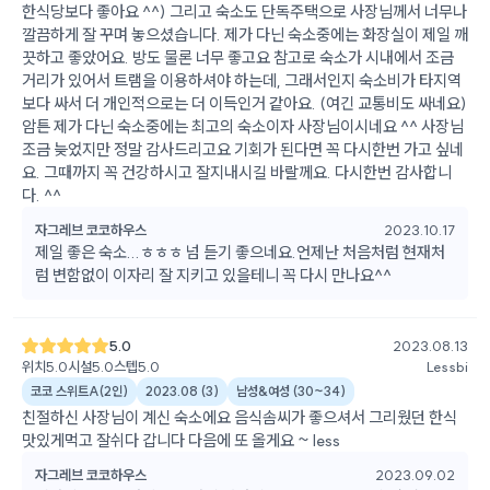
한식당보다 좋아요 ^^) 그리고 숙소도 단독주택으로 사장님께서 너무나
깔끔하게 잘 꾸며 놓으셨습니다. 제가 다닌 숙소중에는 화장실이 제일 깨
끗하고 좋았어요. 방도 물론 너무 좋고요 참고로 숙소가 시내에서 조금
거리가 있어서 트램을 이용하셔야 하는데, 그래서인지 숙소비가 타지역
보다 싸서 더 개인적으로는 더 이득인거 같아요. (여긴 교통비도 싸네요)
암튼 제가 다닌 숙소중에는 최고의 숙소이자 사장님이시네요 ^^ 사장님
조금 늦었지만 정말 감사드리고요 기회가 된다면 꼭 다시한번 가고 싶네
요. 그때까지 꼭 건강하시고 잘지내시길 바랄께요. 다시한번 감사합니
다. ^^
자그레브 코코하우스
2023.10.17
제일 좋은 숙소...ㅎㅎㅎ 넘 듣기 좋으네요.언제난 처음처럼 현재처
럼 변함없이 이자리 잘 지키고 있을테니 꼭 다시 만나요^^
5.0
2023.08.13
위치
5.0
시설
5.0
스텝
5.0
Lessbi
코코 스위트A(2인)
2023.08
(
3
)
남성&여성
(
30~34
)
친절하신 사장님이 계신 숙소에요 음식솜씨가 좋으셔서 그리웠던 한식
맛있게먹고 잘쉬다 갑니다 다음에 또 올게요 ~ less
자그레브 코코하우스
2023.09.02