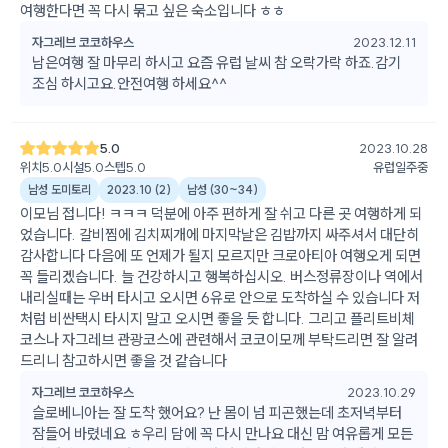
여행한다면 꼭 다시 묶고 싶은 숙소입니다 ㅎㅎ
자그레브 코코하우스
2023.12.11
남은여행 잘 마무리 하시고 요즘 유럽 날씨 참 오락가락 하죠.감기
조심 하시고요.안전여행 하세요^^
5.0
2023.10.28
위치
5.0
시설
5.0
스텝
5.0
유럽일주중
남성 도미토리
2023.10
(
2
)
남성
(
30~34
)
이모님 접니다! ㅋㅋㅋ 덕분에 아주 편하게 잘 쉬고 다른 곳 여행하게 되
었습니다. 갈비찜에 김치찌개에 마지막날은 김밥까지 싸주셔서 대단히
감사합니다 다음에 또 언제가 될지 모르지만 크로아티아 여행오게 되면
꼭 들리겠습니다. 늘 건강하시고 행복하십시오. 버스정류장이나 역에서
내리실때는 우버 타시고 오시면 6유로 안으로 도착하실 수 있습니다 저
처럼 비싼택시 타시지 말고 오시면 좋을 듯 합니다. 그리고 플리트비체
코스나 자그레브 관광코스에 관련해서 코코이모께 부탁드리면 잘 알려
드리니 참고하시면 좋을 것 같습니다
자그레브 코코하우스
2023.10.29
슬로베니아는 잘 도착 했어요? 난 몸이 넘 피곤했는데 초저녁부터
잠들어 바렸네요 ㅎ우리 담에 꼭 다시 만나요 대신 맘 여유롭게 모든