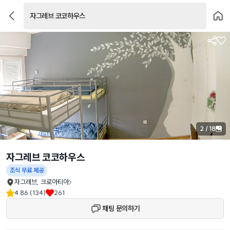
자그레브 코코하우스
2
/
18
자그레브 코코하우스
조식 무료
제공
자그레브
,
크로아티아
4.86 (134)
261
채팅 문의하기