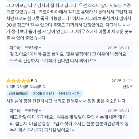
코코 이모님 너무 감사히 잘 쉬고 갑니다! 우선 조식이 말이 안되는 수준
으로 맛있습니다.. 크로아티아에서 김치로 유명하신 분이셔서 그런지 김
치만으로도 한그릇 뚝딱 가능합니다! 위치도 자그레브 중심까지 걸어서
30분 정도면 갈 수 있으며 트램도 가까워서 괜찮았어요. 자그레브 시내
가 생각보다 좁아 볼 게 많이 없는데 코코하우스에서 머물며 새로운 곳도
볼 수 있어 좋았습니다!
자그레브 코코하우스
2025.05.01
잘 갔어요?이제야 글을 봤어요..짧은 일정이라 긴 여운이 남겠어요.
모쪼록 건강하시고 기회가 된다면 다시 뵈어요^^
5.0
2025.04.14
위치
5.0
시설
5.0
스텝
5.0
신승우
남성 도미토리
2025.04
(
2
)
남성
(
25~29
)
사장님이 정말 친절하시고 배려도 잘해주셔서 정말 좋은 숙소입니다
자그레브 코코하우스
2025.05.01
에고 한달이 다 되가네요...여유롭게 일일이 확인 하는게 내겐 왜 이
리 힘든지. 마음은 항상 고맙죠 찾아 주시는 한분 한분이건강하게 행
복하게 하루하루가 되시길 빌어요^*