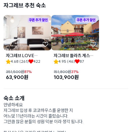
자그레브 추천 숙소
쿠폰 추가 할인
쿠폰 추가 할인
자그레브 LOVE
자그레브 돌라츠 게스트
CROATIA - 'PAX
하우스
4.68
(
261
)
422
4.95
(
46
)
87
NEST'
351,500
원
81
%
151,800
원
31
%
63,900
원
103,900
원
숙소 소개
안녕하세요
자그레브 입성 후 코코하우스를 운영한 지
어느덧 11년이라는 시간이 흘렀습니다.
그만큼 많은 분들의 성원 덕분 이라 생각 됩니다.