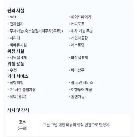
편의 시설
Wifi
헤어드라이기
전자렌지
커피포트
주차가능(숙소앞길거리주차(무료))
취사 가능 주방
다리미
개인사물함
바베큐시설
레스토랑
위생 시설
샤워실 4개
화장실 5개
위생 용품
수건
바디샴푸
기타 서비스
공항픽업
짐 보관 서비스
24시간 출입자유
여행투어 제공
세탁(유료)
흡연가능
식사 및 간식
조식
그날 그날 메인 메뉴와 한식 반찬으로 맛있게!
(무료)