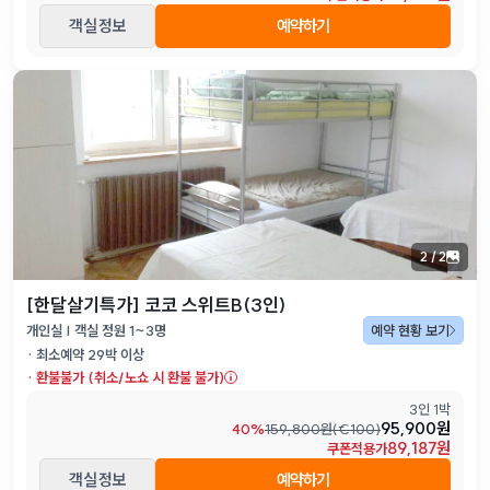
객실 정보
예약하기
2
/
2
[한달살기특가] 코코 스위트B(3인)
개인실 | 객실 정원 1~3명
예약 현황 보기
· 최소예약
29
박 이상
·
환불불가 (취소/노쇼 시 환불 불가)
3인 1박
95,900원
40
%
159,800
원(
€
100
)
89,187원
쿠폰적용가
객실 정보
예약하기