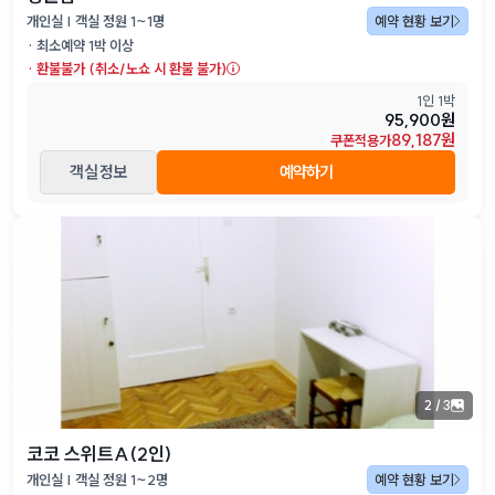
개인실 | 객실 정원 1~1명
예약 현황 보기
· 최소예약
1
박 이상
·
환불불가 (취소/노쇼 시 환불 불가)
1인 1박
95,900원
89,187원
쿠폰적용가
객실 정보
예약하기
2
/
3
코코 스위트A(2인)
개인실 | 객실 정원 1~2명
예약 현황 보기