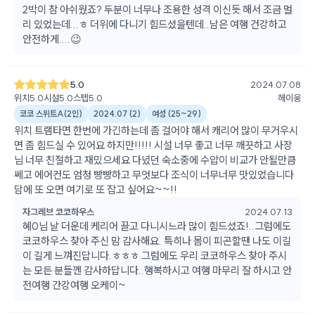
2박이 참 아쉬웠죠? 두분이 너무나 조용한 성격 이신듯 해서 조금 멀
리 있었는데...ㅎ 더위에 다니기 힘드셨을텐데..남은 여행 건강하고
안전하게....😉
5.0
2024.07.08
위치
5.0
시설
5.0
스텝
5.0
헤이웅
코코 스위트A(2인)
2024.07
(
2
)
여성
(
25~29
)
위치 트램타면 한번에 가긴하는데 좀 걸어야 해서 캐리어 많이 무거우시
면 좀 힘드실 수 있어요 하지만!!!!! 시설 너무 좋고 너무 깨끗하고 사장
님 너무 친절하고 재밌으세요 다녔던 숙소중에 수압이 비교가 안될만큼
쎄고 에어컨도 엄청 빵빵하고 무엇보다 조식이 너무너무 맛있었습니다
담에 또 오면 여기로 또 잡고 싶어요~~!!
자그레브 코코하우스
2024.07.13
혜0님 날 더운데 케리어 끌고 다니시느라 많이 힘드셨죠!..그럼에도
코코하우스 찾아 주신 맘 감사해요. 특히나 몸이 피곤할땐 나도 이길
이 길게 느껴진답니다.ㅎㅎㅎ 그럼에도 우리 코코하우스 찾아 주시
는 모든 분들껜 감사하답니다..행복하시고 여행 마무리 잘 하시고 안
전여행 간강여행 오케이~