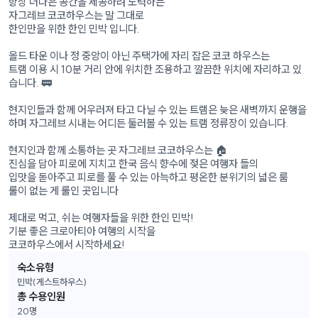
항상 더나은 공간을 제공하려 노력하는
자그레브 코코하우스는 말 그대로
한인만을 위한 한인 민박 입니다.
올드 타운 이나 정 중앙이 아닌 주택가에 자리 잡은 코코 하우스는
트램 이용 시 10분 거리 안에 위치한 조용하고 깔끔한 위치에 자리하고 있
습니다. 🚃
현지인들과 함께 어우러져 타고 다닐 수 있는 트램은 늦은 새벽까지 운행을
하며 자그레브 시내는 어디든 둘러볼 수 있는 트램 정류장이 있습니다.
현지인과 함께 소통하는 곳 자그레브 코코하우스는 🏠
진심을 담아 피로에 지치고 한국 음식 향수에 젖은 여행자 들의
입맛을 돋아주고 피로를 풀 수 있는 아늑하고 평온한 분위기의 넓은 룸
룰이 없는 게 룰인 곳입니다
제대로 먹고, 쉬는 여행자들을 위한 한인 민박!
기분 좋은 크로아티아 여행의 시작을
코코하우스에서 시작하세요!
숙소유형
민박(게스트하우스)
총 수용인원
20
명