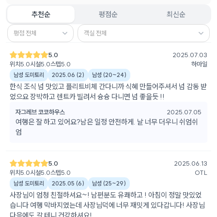
추천순
평점순
최신순
평점 전체
객실 전체
5.0
2025.07.03
위치
5.0
시설
5.0
스텝
5.0
하마일
남성 도미토리
2025.06
(
2
)
남성
(
20~24
)
한식 조식 넘 맛있고 플리트비체 간다니까 식혜 만들어주셔서 넘 감동 받
었으요 장박하고 렌트카 빌려서 슝슝 다니면 넘 좋을듯 !!
자그레브 코코하우스
2025.07.05
여행은 잘 하고 있어요?남은 일정 안전하게. 날 너무 더우니 쉬엄쉬
엄
5.0
2025.06.13
위치
5.0
시설
5.0
스텝
5.0
OTL
남성 도미토리
2025.05
(
6
)
남성
(
25~29
)
사장님이 엄청 친절하셔요~! 남편분도 유쾌하고 ! 아침이 정말 맛있었
습니다 여행 막바지였는데 사장님덕에 너무 재밋게 있다갑니다! 사장님
다음에도 갈 테니 건강하셔요!