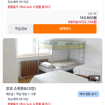
· 최소예약
1
박 이상
·
환불불가 (취소/노쇼 시 환불 불가)
2인 1박
143,800원
133,734원
쿠폰적용가
객실 정보
예약하기
2
/
2
코코 스위트B(3인)
개인실 | 객실 정원 1~3명
예약 현황 보기
· 최소예약
1
박 이상
·
환불불가 (취소/노쇼 시 환불 불가)