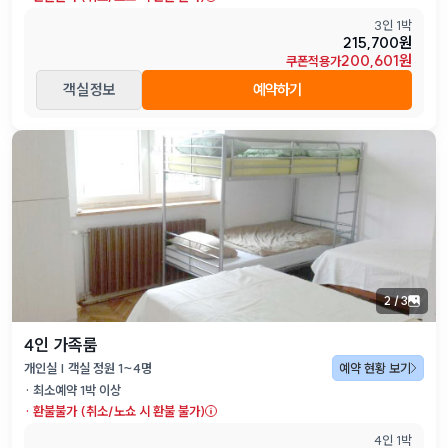
3인 1박
215,700원
200,601원
쿠폰적용가
객실 정보
예약하기
2
/
3
4인 가족룸
개인실 | 객실 정원 1~4명
예약 현황 보기
· 최소예약
1
박 이상
·
환불불가 (취소/노쇼 시 환불 불가)
4인 1박