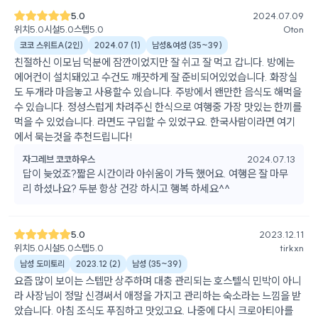
5.0
2024.07.09
위치
5.0
시설
5.0
스텝
5.0
Oton
코코 스위트A(2인)
2024.07
(
1
)
남성&여성
(
35~39
)
친절하신 이모님 덕분에 잠깐이었지만 잘 쉬고 잘 먹고 갑니다. 방에는
에어컨이 설치돼있고 수건도 깨끗하게 잘 준비되어있었습니다. 화장실
도 두개라 마음놓고 사용할수 있습니다. 주방에서 왠만한 음식도 해먹을
수 있습니다. 정성스럽게 차려주신 한식으로 여행중 가장 맛있는 한끼를
먹을 수 있었습니다. 라면도 구입할 수 있었구요. 한국사람이라면 여기
에서 묵는것을 추천드립니다!
자그레브 코코하우스
2024.07.13
답이 늦었죠?짧은 시간이라 아쉬움이 가득 했어요. 여행은 잘 마무
리 하셨나요? 두분 항상 건강 하시고 행복 하세요^^
5.0
2023.12.11
위치
5.0
시설
5.0
스텝
5.0
tirkxn
남성 도미토리
2023.12
(
2
)
남성
(
35~39
)
요즘 많이 보이는 스텝만 상주하며 대충 관리되는 호스텔식 민박이 아니
라 사장님이 정말 신경써서 애정을 가지고 관리하는 숙소라는 느낌을 받
았습니다. 아침 조식도 푸짐하고 맛있고요. 나중에 다시 크로아티아를