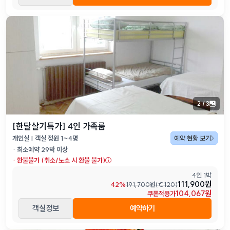
2
/
3
[한달살기특가] 4인 가족룸
개인실 | 객실 정원 1~4명
예약 현황 보기
· 최소예약
29
박 이상
·
환불불가 (취소/노쇼 시 환불 불가)
4인 1박
111,900원
42
%
191,700
원(
€
120
)
104,067원
쿠폰적용가
객실 정보
예약하기