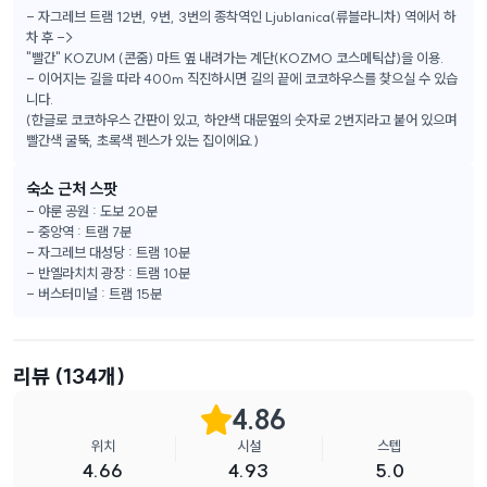
- 자그레브 트램 12번, 9번, 3번의 종착역인 Ljublanica(류블라니차) 역에서 하
차 후 ->
"빨간" KOZUM (콘줌) 마트 옆 내려가는 계단(KOZMO 코스메틱샵)을 이용.
- 이어지는 길을 따라 400m 직진하시면 길의 끝에 코코하우스를 찾으실 수 있습
니다.
(한글로 코코하우스 간판이 있고, 하얀색 대문옆의 숫자로 2번지라고 붙어 있으며
빨간색 굴뚝, 초록색 펜스가 있는 집이에요.)
숙소 근처 스팟
- 야룬 공원 : 도보 20분
- 중앙역 : 트램 7분
- 자그레브 대성당 : 트램 10분
- 반옐라치치 광장 : 트램 10분
- 버스터미널 : 트램 15분
리뷰
(134개)
4.86
위치
시설
스텝
4.66
4.93
5.0