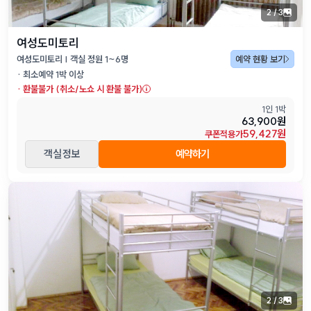
2
/
3
여성도미토리
여성도미토리 | 객실 정원 1~6명
예약 현황 보기
· 최소예약
1
박 이상
·
환불불가 (취소/노쇼 시 환불 불가)
1인 1박
63,900원
59,427원
쿠폰적용가
객실 정보
예약하기
2
/
3