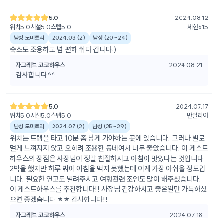
5.0
2024.08.12
위치
5.0
시설
5.0
스텝
5.0
세현615
남성 도미토리
2024.08
(
2
)
남성
(
20~24
)
숙소도 조용하고 넘 편하 쉬다 갑니다:)
자그레브 코코하우스
2024.08.21
감사합니다^^
5.0
2024.07.17
위치
5.0
시설
5.0
스텝
5.0
만달리아
남성 도미토리
2024.07
(
2
)
남성
(
25~29
)
위치는 트램을 타고 10분 좀 넘게 가야하는 곳에 있습니다. 그러나 별로
멀게 느껴지지 않고 오히려 조용한 동네여서 너무 좋았습니다. 이 게스트
하우스의 장점은 사장님이 정말 친절하시고 아침이 맛있다는 것입니다.
2박을 했지만 하루 밖에 아침을 먹지 못했는데 이게 가장 아쉬울 정도입
니다. 필요한 연고도 빌려주시고 여행관련 조언도 많이 해주셨습니다.
이 게스트하우스를 추천합니다!! 사장님 건강하시고 좋은일만 가득하셨
으면 좋겠습니다 ㅎㅎ 감사합니다!!
자그레브 코코하우스
2024.07.18