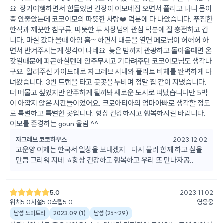
요. 장기여행하면서 힘들었던 긴장이 이모네집 오면서 풀리고 나니 몸이
좀 안좋았는데 코코이모의 따뜻한 사랑❤️ 덕분에 다 나았습니다. 푸짐한
한식과 깨끗한 침구류, 따뜻한 두 사장님의 관심 덕분에 잘 충전하고 갑
니다. 마실 갔다 올때 아임 홈~ 하면서 대문을 열면 페로님이 허허허 하
면서 반겨주시는게 생각이 나네요. 늦은 밤까지 관광하고 돌아올때면 온
갖일때문에 피곤하실텐데 안주무시고 기다려주던 코코이모님도 생각나
구요. 알려주신 가이드대로 자그레브 시내와 플리트 비체를 완벽하게 다
녀왔습니다. 3번 트램을 타고 곳곳을 누비며 정말 집 같이 지냈습니다.
더 머물고 싶었지만 안주하게 될까봐 새로운 도시로 떠났습니다만 5박
이 아깝지 않은 시간들이었어요. 크로아티아의 엄마아빠로 생각할 정도
로 특별하고 특별한 곳입니다. 항상 건강하시고 행복하시길 바랍니다.
이모를 존경하는 goun 올림 ^^
자그레브 코코하우스
2023.12.02
고운양 이제는 한국서 일상을 보내겠지...다시 불러 함께 하고 싶을
만큼 그리워 지네 ㅎ항상 건강하고 행복하고 우리 또 만나자공..
5.0
2023.11.02
위치
5.0
시설
5.0
스텝
5.0
영웅웅
남성 도미토리
2023.09
(
1
)
남성
(
25~29
)