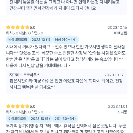
걸 내려 놓을줄 아는 삶 그리고 나 아니면 안돼 라는것 다 내려놓고
건강부터 챙기면서 건강하게 지내다 또 다시 만나요
5.0
2023.10.16
위치
5.0
시설
5.0
스텝
5.0
예삐남편
남성 도미토리
2023.10
(
1
)
남성
(
40~44
)
시내에서 거리가 있다라고 느낄수 있으나 한번 가보시면 생각이 달라집
니다^^ 맛있는 조식, 깨끗한 숙소 친절한 사장님 "안와본 사람은 있어도
한번만 온 사람은 없다" 라는 말이 맞다고 생각하게되는 숙소입니다^^
다음에 다시 만날 날을 기대해봅니다~
자그레브 코코하우스
2023.10.17
짧은시간이라 마냥 아쉬운 인연 이었죠 다음에 꼭 다시 뵈어요. 건강
하시고 행복한 날 되세요^^
5.0
2023.11.01
위치
5.0
시설
5.0
스텝
5.0
꼬니짱
여성도미토리
2023.10
(
5
)
여성
(
30~34
)
무계획 장기여행 중 자그레브에서 휴식을 선택해서 잡은 곳입니다. 누군
가 자그레브에서 왜 5박을 잡냐고 뭐라 했지만 정말 최고의 선택이었어