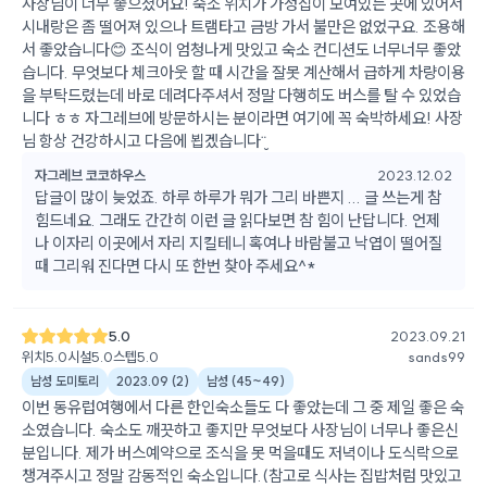
사장님이 너무 좋으셨어요! 숙소 위치가 가정집이 모여있는 곳에 있어서
시내랑은 좀 떨어져 있으나 트램타고 금방 가서 불만은 없었구요. 조용해
서 좋았습니다😊 조식이 엄청나게 맛있고 숙소 컨디션도 너무너무 좋았
습니다. 무엇보다 체크아웃 할 때 시간을 잘못 계산해서 급하게 차량이용
을 부탁드렸는데 바로 데려다주셔서 정말 다행히도 버스를 탈 수 있었습
니다 ㅎㅎ 자그레브에 방문하시는 분이라면 여기에 꼭 숙박하세요! 사장
님 항상 건강하시고 다음에 뵙겠습니다¨̮
자그레브 코코하우스
2023.12.02
답글이 많이 늦었죠. 하루 하루가 뭐가 그리 바쁜지 ... 글 쓰는게 참
힘드네요. 그래도 간간히 이런 글 읽다보면 참 힘이 난답니다. 언제
나 이자리 이곳에서 자리 지킬테니 혹여나 바람불고 낙엽이 떨어질
때 그리워 진다면 다시 또 한번 찾아 주세요^*
5.0
2023.09.21
위치
5.0
시설
5.0
스텝
5.0
sands99
남성 도미토리
2023.09
(
2
)
남성
(
45~49
)
이번 동유럽여행에서 다른 한인숙소들도 다 좋았는데 그 중 제일 좋은 숙
소였습니다. 숙소도 깨끗하고 좋지만 무엇보다 사장님이 너무나 좋은신
분입니다. 제가 버스예약으로 조식을 못 먹을때도 저녁이나 도식락으로
챙겨주시고 정말 감동적인 숙소입니다.(참고로 식사는 집밥처럼 맛있고