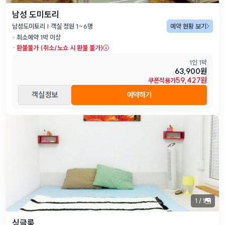
남성 도미토리
남성도미토리 | 객실 정원 1~6명
예약 현황 보기
· 최소예약
1
박 이상
·
환불불가 (취소/노쇼 시 환불 불가)
1인 1박
63,900원
59,427원
쿠폰적용가
객실 정보
예약하기
1
/
1
싱글룸