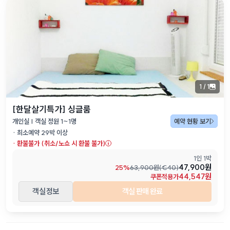
1
/
1
[한달살기특가] 싱글룸
개인실 | 객실 정원 1~1명
예약 현황 보기
· 최소예약
29
박 이상
·
환불불가 (취소/노쇼 시 환불 불가)
1인 1박
47,900원
25
%
63,900
원(
€
40
)
44,547원
쿠폰적용가
객실 정보
객실 판매 완료