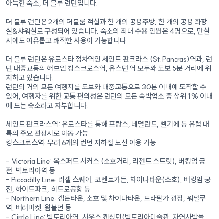
아늑한 숙소, 더 블루 런던입니다.
더 블루 런던은 2개의 더블룸 객실과 한 개의 공용주방, 한 개의 공용 화장
실&샤워실로 구성되어 있습니다. 숙소의 최대 수용 인원은 4명으로, 만실
시에도 여유롭고 쾌적한 사용이 가능합니다.
더 블루 런던은 유로스타 정차역인 세인트 판크라스 (St.Pancras)역과, 런
던 대중교통의 허브인 킹스크로스역, 유스턴 역 모두와 도보 5분 거리에 위
치하고 있습니다.
런던의 거의 모든 여행지를 도보와 대중교통으로 30분 이내에 도착할 수
있어, 여행자를 위한 교통 편의성은 런던의 모든 숙박업소 중 상위 1% 이내
에 드는 숙소라고 자부합니다.
세인트 판크라스역: 유로스타를 통해 프랑스, 네덜란드, 벨기에 등 유럽 대
륙의 주요 관광지로 이동 가능
킹스크로스역: 무려 6개의 런던 지하철 노선 이용 가능
- Victoria Line: 옥스퍼드 서커스 (소호거리, 리젠트 스트릿), 버킹엄 궁
전, 빅토리아역 등
- Piccadilly Line: 러셀 스퀘어, 코벤트가든, 차이나타운(소호), 버킹엄 궁
전, 하이드파크, 히드로공항 등
- Northern Line: 캠든타운, 소호 및 차이나타운, 트라팔가 광장, 워털루
역, 버러마켓, 윔블던 등
- Circle Line: 빅토리아역, 사우스 켄싱턴(빅토리아미술관, 자연사박물