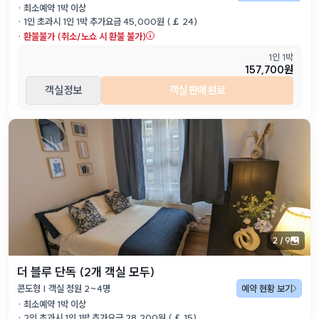
· 최소예약
1
박 이상
·
1인 초과시 1인 1박
추가요금
45,000
원 (
￡
24
)
·
환불불가 (취소/노쇼 시 환불 불가)
1인 1박
157,700원
객실 정보
객실 판매 완료
2
/
9
더 블루 단독 (2개 객실 모두)
콘도형 | 객실 정원 2~4명
예약 현황 보기
· 최소예약
1
박 이상
·
2인 초과시 1인 1박
추가요금
28,200
원 (
￡
15
)