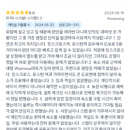
5.0
2024.05.19
위치
5.0
시설
5.0
스텝
5.0
Aaaarang
개인실 더블룸 A
2024.05
(
2
)
남성
(
25~29
)
유럽에 살고 있고 일 때문에 런던을 여러번 다니며 민박도 대여섯 곳 가
봤지만 그 중 가장 괜찮은 민박을 발견하여 리뷰까지 작성합니다! 1. 단
연코 최고의 위치입니다. 킹스크로스역, 유스턴역 모두에서 도보로 5분
거리여서 런던 어디든 빠르고 쉽게 갈 수 있었습니다. 처음에 킹스크로스
앞 상점에서 열쇠를 받고 가야 해서 조금 더 걸리지만 그마저도 상점이
정말 역 바로 앞이라 이동에는 문제가 없었습니다! 2. 숙소 바로 근처에
대형 Waitrose마트가 있어 편하고, 주변으로 괜찮은 카페가 많았습니
다. 킹스크로스, 유스턴 역과 가까우면서도 큰 도로변에 접하지 않아 숙
소가 조용해서 좋았습니다. 3. 집과 객실이 깔끔했습니다. 개인적으로
바닥이 카펫이 아니어서 쾌적한 느낌이었습니다. 4. 늦은 비행으로 새벽
에 도착하게 되었는데, 셀프 체크인 시스템으로 언제든 체크인이 가능해
서 정말 편했습니다. 5. 급하게 잡힌 일정이라 숙소를 구할 시간이 촉박
했는데 더 블루는 즉시예약이라 예약가능 여부를 문의하고 기다릴 필요
가 없어 안심되고 편했습니다. 6. 사장님이나 스탭 분이 거주하시지 않아
서 개인적으로는 편하게 숙소를 사용했습니다. 객실도 두 개 뿐이라 화장
실, 주방 사용하는데 전혀 문제가 없었습니다. 스탭이 상주하지 않지만
저녁에 귀가했을 때 공용공간이 청소되어있고, 건조기가 돌아가거나 휴