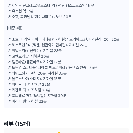
📍 세인트 판크라스(유로스타)역 / 런던 킹스크로스역 : 5분
📍 유스턴 역: 7분
📍 소호, 피카딜리(차이나타운) : 도보 30분
[대중교통]
📍 소호, 피카딜리(차이나타운): 지하철(빅토리아,노던,피카딜리) 20~22분
📍 웨스트민스터(빅벤, 런던아이 건너편): 지하철 26분
📍 워털루역(런던아이): 지하철 23분
📍 코벤트가든: 지하철 20분
📍 캠든타운(캠든마켓): 지하철 12분
📍 토트넘 스타디움: 지하철(빅토리아라인)-버스 환승 : 35분
📍 타워브릿지: 열차 28분, 지하철 35분
📍 올드스트릿(쇼디치): 지하철 15분
📍 하이드 파크: 지하철 22분
📍 리젠트 파크: 지하철 20분
📍 포토벨로 마켓(노팅힐): 지하철 30분
📍 버러 마켓: 지하철 22분
리뷰
(15개)