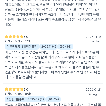
해 놓았어요. 아 그리고 런던은 한국과 달리 현관문이 디지털이 아닌 아
날로그적 실물key 방식이라서 쫘금 불편해요. 다시 요약하자면 "더 런던
블루"는 민박이긴한데 저희처럼 룸2개를 다 쓰면 에어비앤비처럼 독채
사용이 되는거죠 거기에 교통.위치.숙소환경등 참 좋아서 추천드리고 싶
네요~
5.0
2025.11.25
위치
5.0
시설
5.0
스텝
5.0
ssubini
더 블루 단독 (2개 객실 모두)
2025.11
(
4
)
(
30~34
)
이 민박의 가장 큰 장점은 위치입니다! 킹스크로스역에서 도보 10분 이
내의 거리로 유로스타 탑승할 때 가까워서 너무 좋아요! 대영박물관도
도보로 다녀올 수 있어서 좋았어요! 가족여행으로 방 2개를 빌려서 독채
로 편하게 사용했습니다. 방도 두명이서 캐리어 다 펼쳐서 짐정리 할 수
있을정도로 넉넉해요! 문의사항도 빠르게 답변해주셔서 만족해요. 다음
에 또 이용할 것 같아요!
5.0
2026.01.21
위치
5.0
시설
5.0
스텝
5.0
Seungjae
개인실 더블룸 B
2025.09
(
3
)
(
20~24
)
깔끔하고 좋습니다 다만 현관문 잠그는게 너무 힘들었네요 그 외는 다 좋