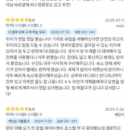
아요 바로앞에 버스정류장도 있고 추천!
5.0
2025.07.11
위치
5.0
시설
5.0
스텝
5.0
zady
더 블루 단독 (2개 객실 모두)
2025.07
(
3
)
여성
(
30~34
)
위치가 정말 정말 좋습니다! 기차로 유럽을 여행하신다면 단연코 최고의
위치라고 말씀 드릴 수 있습니다. 영국박물관도 걸어갈 수 있는 위치에
있어서 짐 두고 편하게 다녀왔습니다. 셋이서 방 두개를 다 대여해서 집
전체를 사용했더니 아주 편했습니다. 침대도 넓고 푹신하고 베개도 많아
서 좋았습니다. 수건도 아주 넉넉하게 구비해주십니다. 숙소 안에 세탁
기가 있어서 빨래도 편하게 했습니다. 세제가 없어서 헤맸는데 문의하니
아주 빠르게 숙소에 준비해주셨습니다. 샴푸와 바디워시 컨디셔너까지
전부 있고 따뜻한 물도 잘 나옵니다 ㅎㅎ 무언가 여쭤볼때마다 답변을 엄
청 빠르게 해주서서 정말 감사했습니다. 잘 머물다가 갑니다 감사합니
다!
5.0
2024.11.26
위치
5.0
시설
5.0
스텝
5.0
재밍키
개인실 더블룸 B
2024.11
(
3
)
남성
(
25~29
)
런던 여행 오기 전 호텔,에어비앤비,호스텔 싹 다 찾아봤는데 결론적으