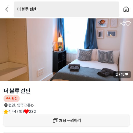
더 블루 런던
2
/
18
더 블루 런던
즉시확정
런던
,
영국
(1존)
4.44 (15)
232
채팅 문의하기