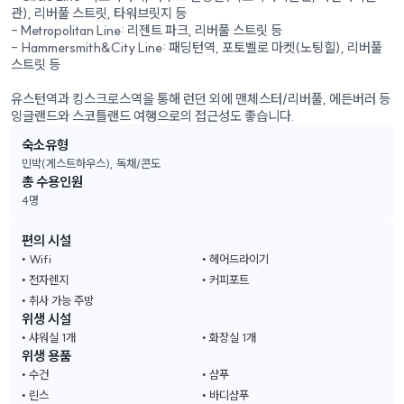
관), 리버풀 스트릿, 타워브릿지 등
- Metropolitan Line: 리젠트 파크, 리버풀 스트릿 등
- Hammersmith&City Line: 패딩턴역, 포토벨로 마켓(노팅힐), 리버풀
스트릿 등
유스턴역과 킹스크로스역을 통해 런던 외에 맨체스터/리버풀, 에든버러 등
잉글랜드와 스코틀랜드 여행으로의 접근성도 좋습니다.
숙소유형
민박(게스트하우스), 독채/콘도
총 수용인원
4
명
편의 시설
Wifi
헤어드라이기
전자렌지
커피포트
취사 가능 주방
위생 시설
샤워실 1개
화장실 1개
위생 용품
수건
샴푸
린스
바디샴푸