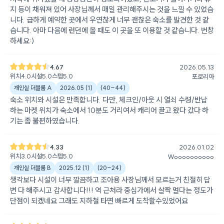
지 등이 채워져 있어 사장님께서 매일 관리해주시는 것을 느낄 수 있었습
니다. 급하게 예약한 곳에서 우연찮게 너무 괜찮은 숙소를 발견한 것 같
습니다. 아마 다음에 런던에 올 때도 이 곳을 또 이용할 것 같습니다. 번창
하세요:)
4.67
2026.05.13
위치
4.0
시설
5.0
스텝
5.0
포로리아
개인실 더블룸 A
2026.05
(
1
)
(
40~44
)
숙소 위치와 시설은 만족합니다. 다만, 체크인/아웃 시 열쇠 수령/반납
하는 마켓 위치가 숙소에서 10분도 거리여서 캐리어 끌고 왔다 갔다 하
기는 좀 불편하였습니다.
4.33
2026.01.02
위치
3.0
시설
5.0
스텝
5.0
Woooooooooo
개인실 더블룸 B
2025.12
(
1
)
(
20~24
)
생각보다 시설이 너무 깔끔하고 조아용 사장님께서 모르는거 친절히 답
변 다 해주시고 감사합니다!!! 역 근처라 중심가에서 살짝 멀다는 정도가
단점이 되겠네요 그래도 지하철 타면 빠르게 도착할수있었어요