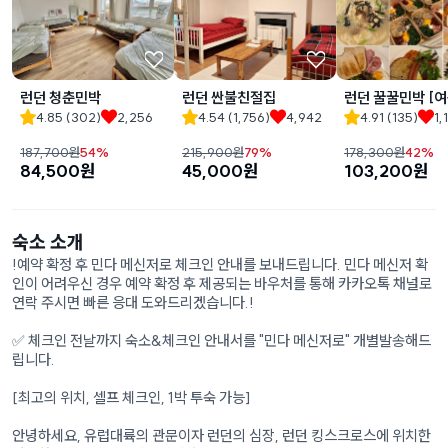
런던 청춘민박
런던 싼불친절집
런던 꿀꿀민박 [
용]
4.85
(
302
)
2,256
4.54
(
1,756
)
4,942
4.91
(
135
)
1,
187,700
원
54
%
215,900
원
79
%
178,300
원
42
%
84,500
원
45,000
원
103,200
원
숙소 소개
!예약 확정 후 민다 메신저로 체크인 안내를 보내드립니다. 민다 메신저 확
인이 어려우신 경우 예약 확정 후 제공되는 바우처를 통해 카카오톡 채널로
연락 주시면 빠른 응대 도와드리겠습니다.!
✅ 체크인 전날까지 숙소&체크인 안내서를 "민다 메신저로" 개별발송해드
립니다.
[최고의 위치, 셀프 체크인, 1박 투숙 가능]
안녕하세요, 유럽대륙의 관문이자 런던의 심장, 런던 킹스크로스에 위치한