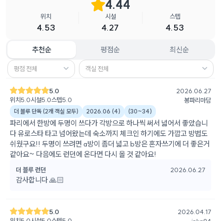
4.44
위치
시설
스텝
4.53
4.27
4.53
추천순
평점순
최신순
평점 전체
객실 전체
5.0
2026.06.27
위치
5.0
시설
5.0
스텝
5.0
봉파리마담
더 블루 단독 (2개 객실 모두)
2026.06
(
4
)
(
30~34
)
파리에서 한방에 두명이 쓰다가 각방으로 하나씩 써서 넓어서 좋았습니
다 유로스타 타고 넘어왔는데 숙소까지 체크인 하기에도 가깝고 방법도
쉬웠구요!! 두명이 쓰려면 a방이 좀더 넓고 b방은 혼자쓰기에 더 좋은거
같아요~ 다음에도 런던에 온다면 다시 올 것 같아요!
더 블루 런던
2026.06.27
감사합니다 🙏🏻
5.0
2026.04.17
위치
5.0
시설
5.0
스텝
5.0
inka94