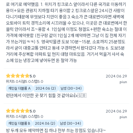
로 여기로 예약했음. 1. 위치가 킹크로스 앞이라서 다른 국가로 이동하기
용이+모든 관광지 지하철 타기 용이함 2.킹크로스앞은 24시간 사람이
다니기때문에 무엇보다 치안이 좋음 3.숙소가 큰 대로변이라면 새벽에
오토바이 트럭 경적소리에 시끄러울 수 있으나, 이곳은 큰 대로변에서 한
블럭 안이라서 조~용함 4. 1인실에 이정도 청결도+편한 숙소는 절대 이
가격에 예약못함 (친구랑 같이 1인실 2개 예약하면 그냥 이 집 전체 자기
가 쓰는거임ㅋㅋ) 5. 영국박물관 도보 10분~15분, 소호까지 25분정도
라서 굳이 대중교통 안타고 동네 구경하면서 왔다갔다 가능 6. 도보5분
거리에 주상복합 아파트 밑 현지 대형 마트있음. 거기서 먹을거 사서 숙
소에 있는 냉장고에 넣어두면 돈 절약 가능
5.0
2024.06.29
위치
5.0
시설
5.0
스텝
5.0
piun
개인실 더블룸 A
2024.06
(
2
)
남성
(
30~34
)
런던에서 이만한 곳 찾기 힘들 것 같아요👍🇬🇧
5.0
2024.06.29
위치
5.0
시설
5.0
스텝
5.0
piun
개인실 더블룸 B
2024.06
(
2
)
남성
(
30~34
)
방 두개 모두 예약하면 집 하나 전부 쓰는 장점도 있습니다~