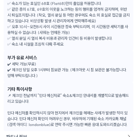
✅ 숙소가 있는 호실인 68호 (Flat68)만의 출입을 허용합니다.
✅ 같은 층의 67호, 69호의 이웃을 노크하는 등의 행위를 엄격히 금지하며, 위반
시 퇴실조치됩니다. (착오, 열쇠 분실 등 어떤 경우에도 숙소 외 호실로 접근을 금지
하고 있습니다. 비상상황 발생 시 관리자에게 연락해주세요)
✅ 오후 10시~오전8시 사이 시간동안 정숙 부탁드리며, 이 시간동안 세탁기를 사
용하실 수 없습니다. (샤워는 언제든 가능)
✅ 열쇠 분실 시 열쇠 복사 비용과 관리자 인건비 등 비용이 발생합니다.
✅ 숙소 내 시설을 조심히 다뤄 주세요.
부가 유료 서비스
✔️ 세탁 가능(무료)
✔️ 체크인 당일 오후 1시부터 짐보관 가능. (체크아웃 시 짐 보관은 불가능합니다.
양해 부탁드립니다.)
기타 특이사항
📌 체크인 전날까지 "민다 메신저로" 숙소&체크인 안내서를 개별적으로 발송해드
리고 있습니다.
민다 메신저를 확인하시지 않아 현지에서 체크인을 헤매는 사례가 발생한 적이 있
습니다. 민다 메신저 확인이 어려우신 경우, 바우처에 기재된 숙소 카카오톡 채널
(검색 아이디: londonblue)로 연락 주시면 가능한 빠른 응대 도와드리겠습니다.
파트너 정보