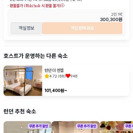
·
환불불가 (취소/노쇼 시 환불 불가)
2인 1박
300,300원
객실 정보
객실 판매 완료
호스트가 운영하는 다른 숙소
런던 더 엔젤
4.72
(
88
)
948
101,400
원~
런던 추천 숙소
쿠폰 추가 할인
쿠폰 추가 할인
쿠폰 