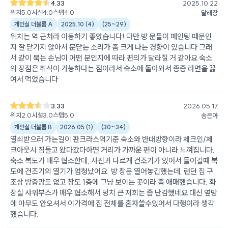
4.33
2025.10.22
위치
5.0
시설
4.0
스텝
4.0
달래장
개인실 더블룸 A
2025.10
(
4
)
(
25~29
)
위치는 역 근처라 이동하기 좋았습니다! 다만 방 문들이 페인팅 때문인
지 잘 닫기지 않아서 문닫는 소리가 좀 크게 나는 경향이 있습니다 그래
서 같이 묵는 손님이 어떤 분인지에 따라 편의가 달라질 거 같아요 숙소
의 장점은 취식이 가능하다는 점이라서 숙소에 돌아와서 종종 라면을 끓
여서 먹었습니다
3.33
2026.05.17
위치
2.0
시설
3.0
스텝
5.0
송은아
개인실 더블룸 B
2026.05
(
1
)
(
30~34
)
열쇠받으러 가는길이 판크라스역기준 숙소와 반대방향이라 체크인/체
크아웃시 짐들고 왔다갔다하면 거리가 가까운 편이 아니라 느껴집니다.
숙소 복도가 매우 협소한데, 사진과 다르게 건조기가 있어서 들어갈때 복
도에 건조기의 열기가 엄청났어요. 방 창문 열어놓긴했는데, 런던 집 구
조상 방충망도 없고 창도 1층에 그냥 보이는 곳이라 좀 애매했습니다. 화
장실 샤워부스가 매우 협소해서 덩치 큰 저희는 좀 난감했네요 대신 옆방
에 아무도 안오셔서 이가격에 집 전체를 혼자쓸수있어서 다행이라 생각
했습니다.