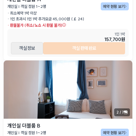
개인실 | 객실 정원 1~2명
예약 현황 보기
· 최소예약
1
박 이상
·
1인 초과시 1인 1박
추가요금
45,000
원 (
￡
24
)
·
환불불가 (취소/노쇼 시 환불 불가)
1인 1박
157,700원
객실 정보
객실 판매 완료
2
/
7
개인실 더블룸 B
개인실 | 객실 정원 1~2명
예약 현황 보기