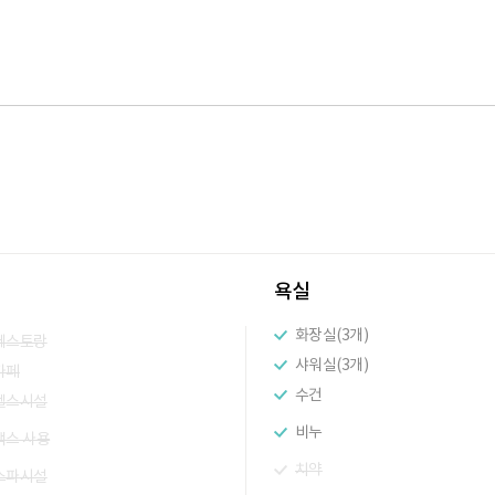
욕실
화장실(3개)
레스토랑
샤워실(3개)
카페
수건
헬스시설
비누
팩스 사용
치약
스파시설