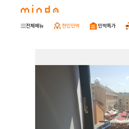
Skip
to
main
content
전체메뉴
한인민박
민박특가