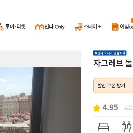
투어·티켓
민다 Only
스테이+
이심(e
민다 최저가 안심예약
자그레브 
할인 쿠폰 받기
4.95
리뷰