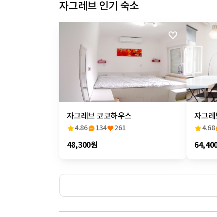
자그레브 인기 숙소
자그레브 코코하우스
자그레브 
4.86
134
261
4.68
NEST'
48,300원
64,40